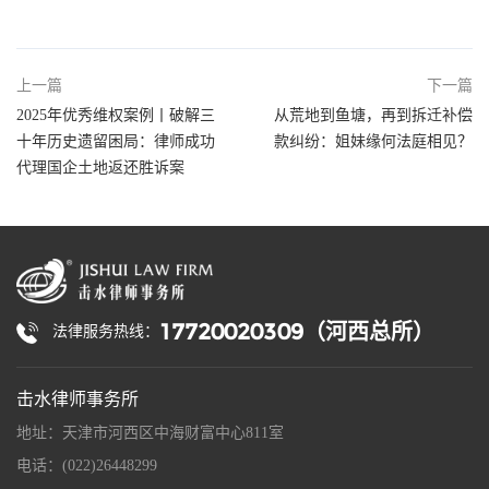
上一篇
下一篇
2025年优秀维权案例丨破解三
从荒地到鱼塘，再到拆迁补偿
十年历史遗留困局：律师成功
款纠纷：姐妹缘何法庭相见？
代理国企土地返还胜诉案
17720020309（河西总所）
法律服务热线：
击水律师事务所
地址：天津市河西区中海财富中心811室
电话：(022)26448299